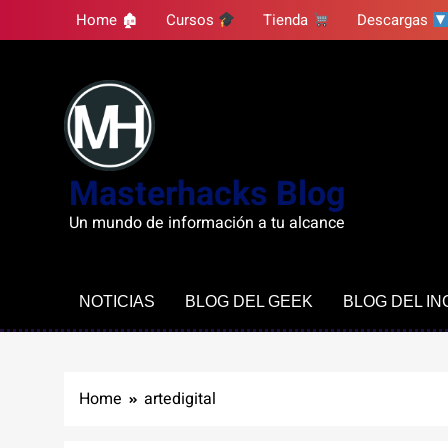
Skip
Home 🏚
Cursos
Tienda
Descargas
to
content
Masterhacks Blog
Un mundo de información a tu alcance
NOTICIAS
BLOG DEL GEEK
BLOG DEL I
Home
artedigital