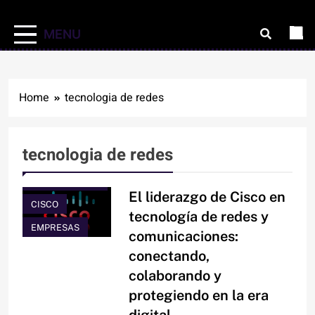
MENU
Home
tecnologia de redes
BLOG DEL
GEEK
tecnologia de redes
BLOG DEL
INGENIERO
El liderazgo de Cisco en
CISCO
tecnología de redes y
EMPRESAS
comunicaciones:
conectando,
colaborando y
protegiendo en la era