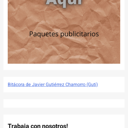
Bitácora de Javier Gutiérrez Chamorro (Guti)
Trabaja con nosotros!