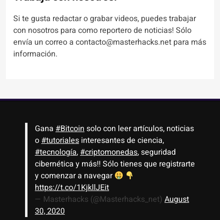
Si te gusta redactar o grabar videos, puedes trabajar
con nosotros para como reportero de noticias! Sólo
envía un correo a contacto@masterhacks.net para más
información.
Gana
#Bitcoin
solo con leer artículos, noticias
o
#tutoriales
interesantes de ciencia,
#tecnología
,
#criptomonedas
, seguridad
cibernética y más!! Sólo tienes que registrarte
y comenzar a navegar
https://t.co/1KjkllJEit
— Masterhacks (@Masterhacks_net)
August
30, 2020