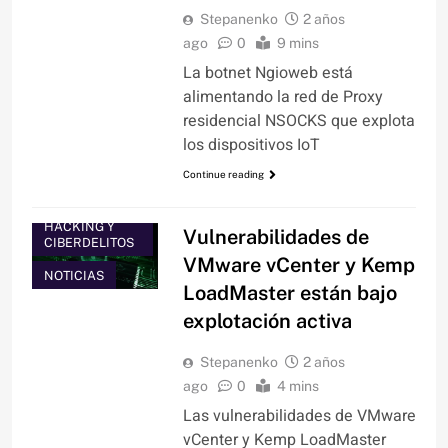
Stepanenko
2 años
ago
0
9 mins
La botnet Ngioweb está
alimentando la red de Proxy
residencial NSOCKS que explota
los dispositivos IoT
Continue reading
HACKING Y
Vulnerabilidades de
CIBERDELITOS
VMware vCenter y Kemp
NOTICIAS
LoadMaster están bajo
explotación activa
Stepanenko
2 años
ago
0
4 mins
Las vulnerabilidades de VMware
vCenter y Kemp LoadMaster