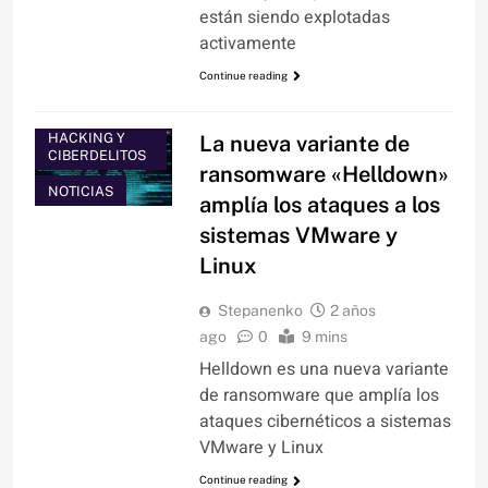
están siendo explotadas
activamente
Continue reading
HACKING Y
La nueva variante de
CIBERDELITOS
ransomware «Helldown»
NOTICIAS
amplía los ataques a los
sistemas VMware y
Linux
Stepanenko
2 años
ago
0
9 mins
Helldown es una nueva variante
de ransomware que amplía los
ataques cibernéticos a sistemas
VMware y Linux
Continue reading