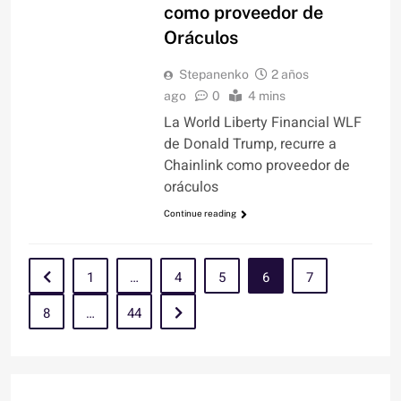
como proveedor de
Oráculos
Stepanenko
2 años
ago
0
4 mins
La World Liberty Financial WLF
de Donald Trump, recurre a
Chainlink como proveedor de
oráculos
Continue reading
1
…
4
5
6
7
8
…
44