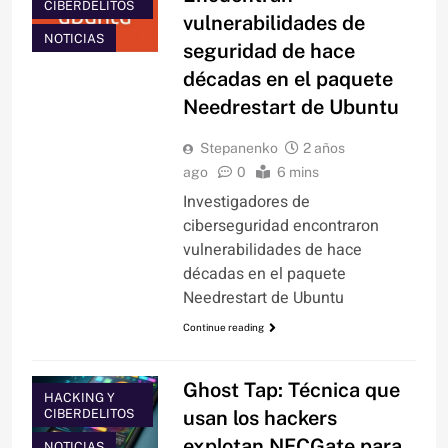
CIBERDELITOS
vulnerabilidades de
NOTICIAS
seguridad de hace
décadas en el paquete
Needrestart de Ubuntu
Stepanenko
2 años
ago
0
6 mins
Investigadores de
ciberseguridad encontraron
vulnerabilidades de hace
décadas en el paquete
Needrestart de Ubuntu
Continue reading
Ghost Tap: Técnica que
HACKING Y
CIBERDELITOS
usan los hackers
explotan NFCGate para
NOTICIAS