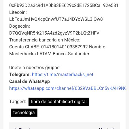
0xFb93D2a3c9d1A0b83EE629c2dE1725BCa192e581
Litecoin:
LbFduJmHvQXcpCnwfUT7aJ4DYoWSL3iQw8
Dogecoin:
D7QQVqNR5rk215A4zd2gyzV9P2bLQtZHFV
Transferencia bancaria en México:
Cuenta CLABE: 014180140103357992 Nombre:
Masterhacks LATAM Banco: Santander
Unete a nuestros grupos:
Telegram:
https://t.me/masterhacks_net
Canal de WhatsApp
https://whatsapp.com/channel/0029VaBBLCn5vKAH9NO
Tagged:
libro de contabilidad digital
tecnologia