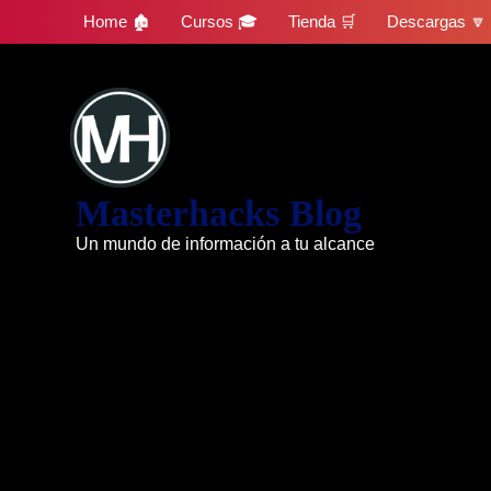
Skip
Home 🏚
Cursos 🎓
Tienda 🛒
Descargas 🔽
to
content
Masterhacks Blog
Un mundo de información a tu alcance