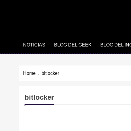
NOTICIAS
BLOG DEL GEEK
BLOG DEL I
Home
bitlocker
bitlocker
HACKING Y CIBERDELITOS
NOTICIAS