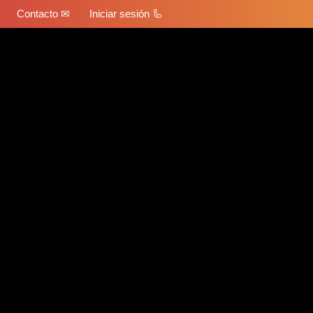
Contacto ✉
Iniciar sesión 🦾