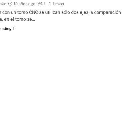
nko
12 años ago
1
1 mins
ar con un torno CNC se utilizan sólo dos ejes, a comparación
a, en el torno se…
reading