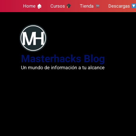
Skip
Home 🏚
Cursos
Tienda
Descargas
to
content
Masterhacks Blog
Un mundo de información a tu alcance