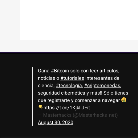
Gana
#Bitcoin
solo con leer artículos,
noticias o
#tutoriales
interesantes de
ciencia,
#tecnología
,
#criptomonedas
,
seguridad cibernética y más!! Sólo tienes
que registrarte y comenzar a navegar
https://t.co/1KjkllJEit
— Masterhacks (@Masterhacks_net)
August 30, 2020