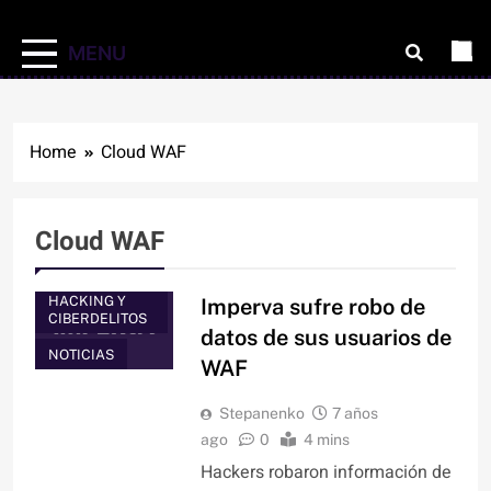
MENU
Home
Cloud WAF
Cloud WAF
HACKING Y
Imperva sufre robo de
CIBERDELITOS
datos de sus usuarios de
NOTICIAS
WAF
Stepanenko
7 años
ago
0
4 mins
Hackers robaron información de