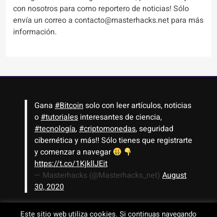
con nosotros para como reportero de noticias! Sólo
envía un correo a contacto@masterhacks.net para más
información.
Gana
#Bitcoin
solo con leer artículos, noticias
o
#tutoriales
interesantes de ciencia,
#tecnología
,
#criptomonedas
, seguridad
cibernética y más!! Sólo tienes que registrarte
y comenzar a navegar
https://t.co/1KjkllJEit
— Masterhacks (@Masterhacks_net)
August
30, 2020
Este sitio web utiliza cookies. Si continuas navegando