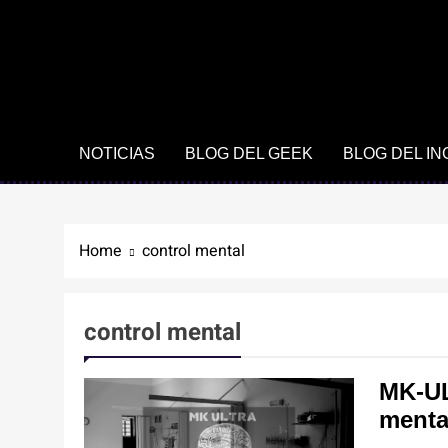
NOTICIAS
BLOG DEL GEEK
BLOG DEL I
Home
control mental
control mental
MK-UL
menta