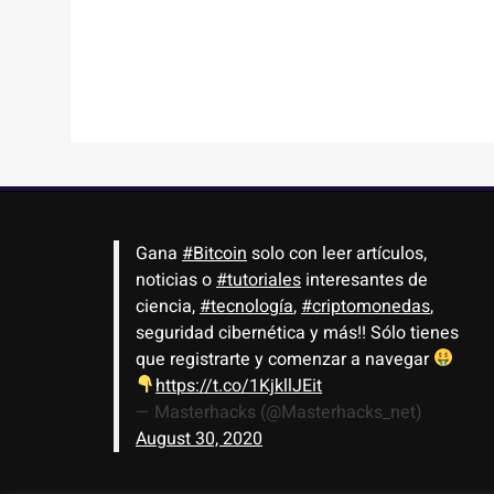
Gana
#Bitcoin
solo con leer artículos,
noticias o
#tutoriales
interesantes de
ciencia,
#tecnología
,
#criptomonedas
,
seguridad cibernética y más!! Sólo tienes
que registrarte y comenzar a navegar
https://t.co/1KjkllJEit
— Masterhacks (@Masterhacks_net)
August 30, 2020