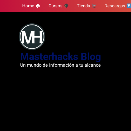
Skip
Home 🏚
Cursos
Tienda
Descargas
to
content
Masterhacks Blog
Un mundo de información a tu alcance