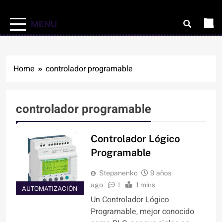
MENU
Home
controlador programable
controlador programable
Controlador Lógico
Programable
Stepanenko
9 años
ago
1
1 mins
AUTOMATIZACIÓN
Un Controlador Lógico
Programable, mejor conocido