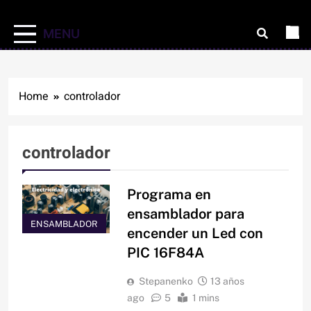
MENU
Home
controlador
controlador
Programa en
ensamblador para
ENSAMBLADOR
encender un Led con
PIC 16F84A
Stepanenko
13 años
ago
5
1 mins