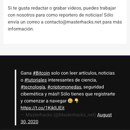
Si te gusta redactar o grabar videos, puedes trabajar
con nosotros para como reportero de noticias! Sólo
envía un correo a contacto@masterhacks.net para más
información.
Gana
#Bitcoin
solo con leer artículos, noticias
o
#tutoriales
interesantes de ciencia,
#tecnología
,
#criptomonedas
, seguridad
cibernética y más!! Sólo tienes que registrarte
y comenzar a navegar
https://t.co/1KjkllJEit
— Masterhacks (@Masterhacks_net)
August
30, 2020