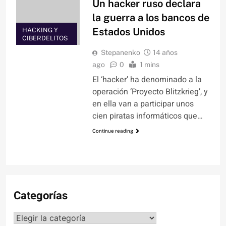
Un hacker ruso declara
la guerra a los bancos de
Estados Unidos
HACKING Y
CIBERDELITOS
Stepanenko
14 años
ago
0
1 mins
El ‘hacker’ ha denominado a la
operación ‘Proyecto Blitzkrieg’, y
en ella van a participar unos
cien piratas informáticos que…
Continue reading
Categorías
Categorías