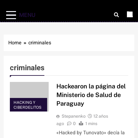
MENU
Home
criminales
criminales
Hackearon la página del
Ministerio de Salud de
Paraguay
HACKING Y
CIBERDELITOS
Stepanenko
12 años
ago
0
1 mins
«Hacked by Tunovato» decía la