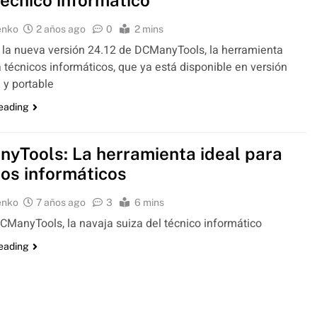
técnico informático
enko
2 años ago
0
2 mins
la nueva versión 24.12 de DCManyTools, la herramienta
a técnicos informáticos, que ya está disponible en versión
e y portable
reading
yTools: La herramienta ideal para
cos informáticos
enko
7 años ago
3
6 mins
ManyTools, la navaja suiza del técnico informático
reading