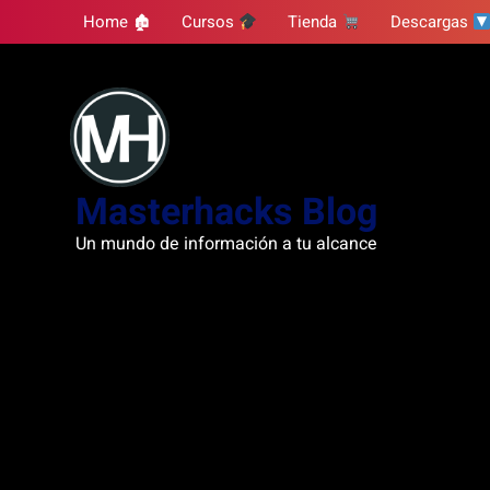
Skip
Home 🏚
Cursos
Tienda
Descargas
to
content
Masterhacks Blog
Un mundo de información a tu alcance