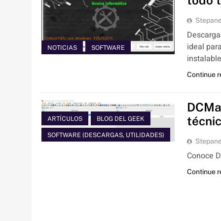
todo 
Stepan
Descarga 
ideal par
NOTICIAS
SOFTWARE
instalabl
Continue 
DCMan
técni
ARTÍCULOS
BLOG DEL GEEK
SOFTWARE (DESCARGAS, UTILIDADES)
Stepan
Conoce DC
Continue 