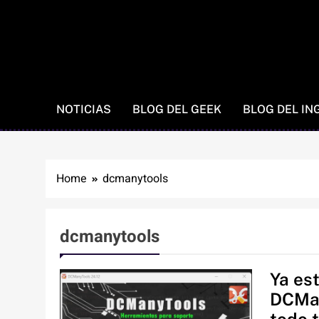
NOTICIAS
BLOG DEL GEEK
BLOG DEL IN
Home
dcmanytools
dcmanytools
Ya est
DCMan