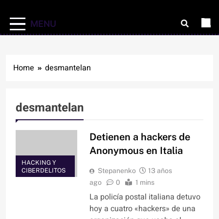
MENU
Home
desmantelan
desmantelan
Detienen a hackers de
Anonymous en Italia
HACKING Y
CIBERDELITOS
Stepanenko
13 años
ago
0
1 mins
La policía postal italiana detuvo
hoy a cuatro «hackers» de una