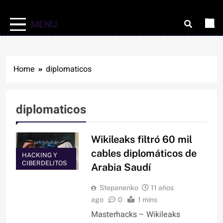
MENU
Home
diplomaticos
diplomaticos
Wikileaks filtró 60 mil
cables diplomáticos de
HACKING Y
CIBERDELITOS
Arabia Saudí
Stepanenko
11 años
ago
0
1 mins
Masterhacks – Wikileaks