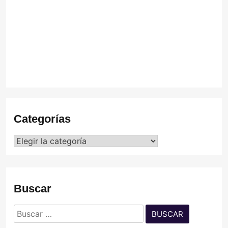
C
Categorías
Categorías
Buscar
Buscar: