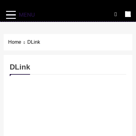
MENU
Home
DLink
DLink
HACKING Y CIBERDELITOS
NOTICIAS