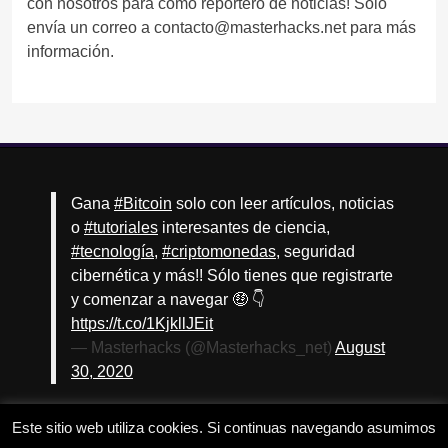
con nosotros para como reportero de noticias! Sólo
envía un correo a contacto@masterhacks.net para más
información.
Gana
#Bitcoin
solo con leer artículos, noticias
o
#tutoriales
interesantes de ciencia,
#tecnología
,
#criptomonedas
, seguridad
cibernética y más!! Sólo tienes que registrarte
y comenzar a navegar 🤑 👇
https://t.co/1KjkllJEit
— Masterhacks (@Masterhacks_net)
August
30, 2020
Este sitio web utiliza cookies. Si continuas navegando asumimos