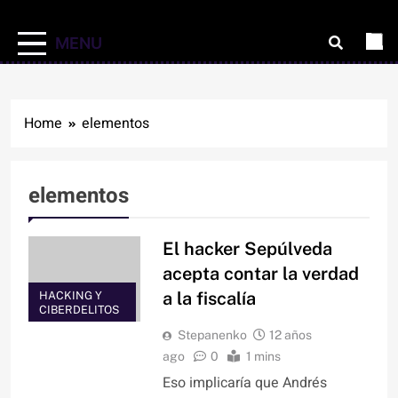
MENU
Home
elementos
elementos
El hacker Sepúlveda
acepta contar la verdad
a la fiscalía
HACKING Y
CIBERDELITOS
Stepanenko
12 años
ago
0
1 mins
Eso implicaría que Andrés