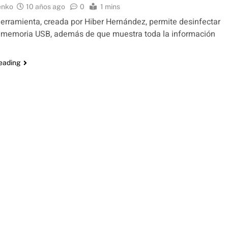
enko
10 años ago
0
1 mins
 herramienta, creada por Hiber Hernández, permite desinfectar
r memoria USB, además de que muestra toda la información
reading