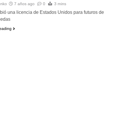
enko
7 años ago
0
3 mins
ibió una licencia de Estados Unidos para futuros de
nedas
eading