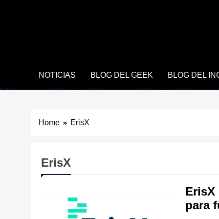
NOTICIAS
BLOG DEL GEEK
BLOG DEL I
Home
ErisX
ErisX
ErisX
para 