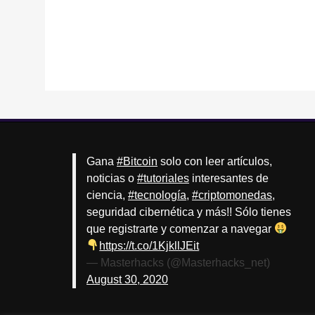
Gana
#Bitcoin
solo con leer artículos,
noticias o
#tutoriales
interesantes de
ciencia,
#tecnología
,
#criptomonedas
,
seguridad cibernética y más!! Sólo tienes
que registrarte y comenzar a navegar
https://t.co/1KjkllJEit
— Masterhacks (@Masterhacks_net)
August 30, 2020