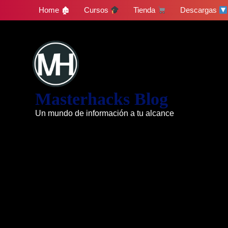
Skip
Home 🏚
Cursos
Tienda
Descargas
to
content
Masterhacks Blog
Un mundo de información a tu alcance