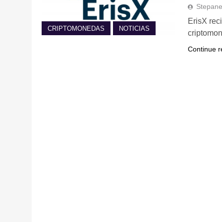
Stepan
ErisX rec
CRIPTOMONEDAS
NOTICIAS
criptomo
Continue r