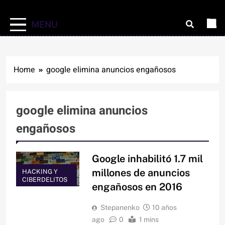
MENU
Home
google elimina anuncios engañosos
google elimina anuncios
engañosos
Google inhabilitó 1.7 mil
millones de anuncios
HACKING Y
CIBERDELITOS
engañosos en 2016
Stepanenko
10 años
ago
0
1 mins