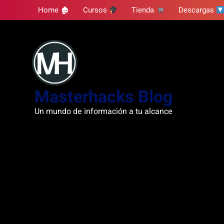
Skip
Home 🏚
Cursos
Tienda
Descargas
to
content
Masterhacks Blog
Un mundo de información a tu alcance