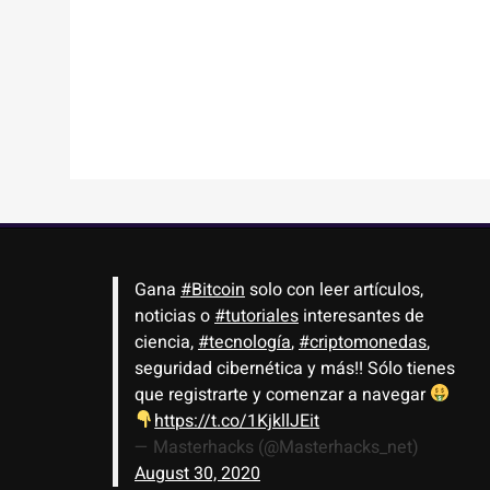
Gana
#Bitcoin
solo con leer artículos,
noticias o
#tutoriales
interesantes de
ciencia,
#tecnología
,
#criptomonedas
,
seguridad cibernética y más!! Sólo tienes
que registrarte y comenzar a navegar
https://t.co/1KjkllJEit
— Masterhacks (@Masterhacks_net)
August 30, 2020