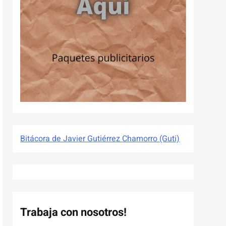
Bitácora de Javier Gutiérrez Chamorro (Guti)
Trabaja con nosotros!