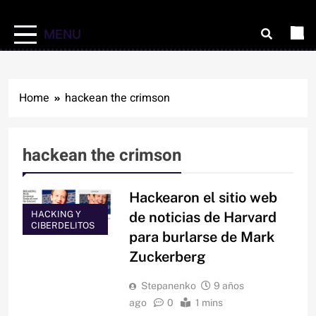
MENU
Home
hackean the crimson
hackean the crimson
Hackearon el sitio web
HACKING Y
de noticias de Harvard
CIBERDELITOS
para burlarse de Mark
Zuckerberg
Stepanenko
9 años
ago
0
1 mins