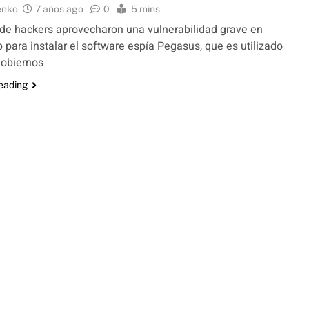
enko
7 años ago
0
5 mins
de hackers aprovecharon una vulnerabilidad grave en
para instalar el software espía Pegasus, que es utilizado
gobiernos
reading