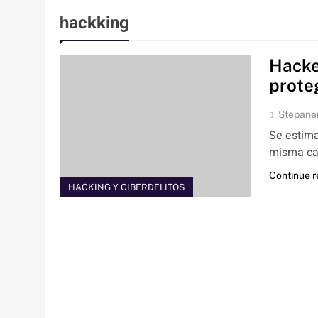
hackking
Hacke
prote
Stepane
Se estima
misma can
Continue 
HACKING Y CIBERDELITOS