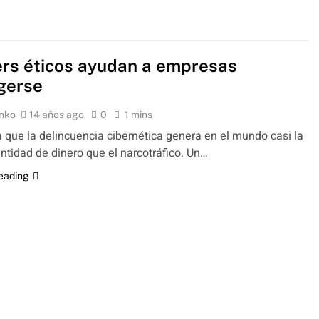
rs éticos ayudan a empresas
gerse
nko
14 años ago
0
1 mins
 que la delincuencia cibernética genera en el mundo casi la
tidad de dinero que el narcotráfico. Un…
reading