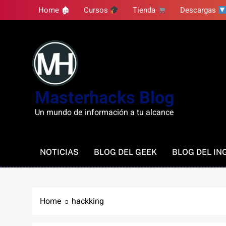
Skip
Home 🏚
Cursos
Tienda
Descargas
to
content
Masterhacks Blog
Un mundo de información a tu alcance
NOTICIAS
BLOG DEL GEEK
BLOG DEL IN
Home
hackking