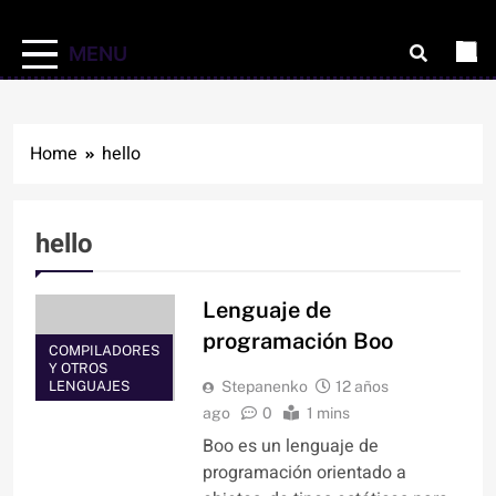
MENU
Home
hello
hello
Lenguaje de
programación Boo
COMPILADORES
Y OTROS
LENGUAJES
Stepanenko
12 años
ago
0
1 mins
Boo es un lenguaje de
programación orientado a