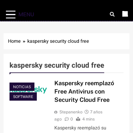
MENU
Home
kaspersky security cloud free
kaspersky security cloud free
Kaspersky reemplazó
NOTICIAS
Free Antivirus con
SOFTWARE
Security Cloud Free
Stepanenko
7 años
ago
0
4 mins
Kaspersky reemplazó su