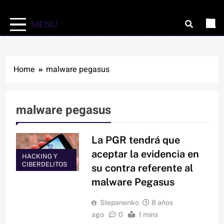
MENU
Home
malware pegasus
malware pegasus
La PGR tendrá que
aceptar la evidencia en
HACKING Y
CIBERDELITOS
su contra referente al
malware Pegasus
Stepanenko
8 años
ago
0
1 mins