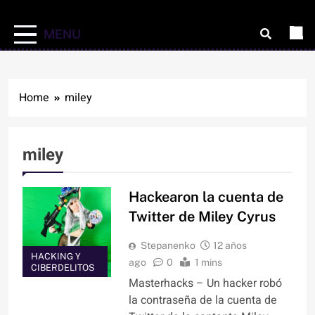
MENU
Home
miley
miley
Hackearon la cuenta de
Twitter de Miley Cyrus
Stepanenko
12 años
HACKING Y
ago
0
1 mins
CIBERDELITOS
Masterhacks – Un hacker robó
la contraseña de la cuenta de