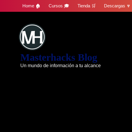
Skip
Home 🏚
Cursos 🎓
Tienda 🛒
Descargas 🔽
to
content
Masterhacks Blog
Un mundo de información a tu alcance