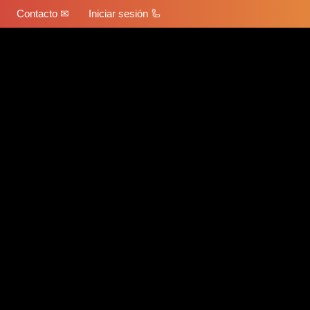
Contacto ✉
Iniciar sesión 🦾