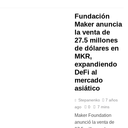
Fundación
Maker anuncia
la venta de
27.5 millones
de dólares en
MKR,
expandiendo
DeFi al
mercado
asiático
Stepanenko
7 años
ago
0
7 mins
Maker Foundation
anunció la venta de