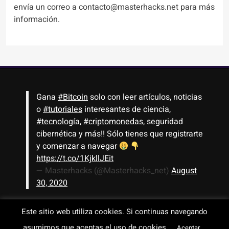
envía un correo a contacto@masterhacks.net para más
información.
Gana
#Bitcoin
solo con leer artículos, noticias
o
#tutoriales
interesantes de ciencia,
#tecnología
,
#criptomonedas
, seguridad
cibernética y más!! Sólo tienes que registrarte
y comenzar a navegar
https://t.co/1KjkllJEit
— Masterhacks (@Masterhacks_net)
August
30, 2020
Este sitio web utiliza cookies. Si continuas navegando
Todos los derechos reservados © 2008-2026 - www.masterhacks.net
asumimos que aceptas el uso de cookies.
Aceptar