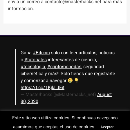
envía un correo a contacto@masterhacks.net para más
información.
Gana
#Bitcoin
solo con leer artículos, noticias
o
#tutoriales
interesantes de ciencia,
#tecnología
,
#criptomonedas
, seguridad
cibernética y más!! Sólo tienes que registrarte
y comenzar a navegar
https://t.co/1KjkllJEit
— Masterhacks (@Masterhacks_net)
August
30, 2020
Este sitio web utiliza cookies. Si continuas navegando
Todos los derechos reservados © 2008-2026 - www.masterhacks.net
asumimos que aceptas el uso de cookies.
Aceptar