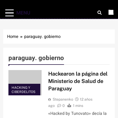
MENU
Home
paraguay. gobierno
paraguay. gobierno
Hackearon la página del
Ministerio de Salud de
Paraguay
HACKING Y
CIBERDELITOS
Stepanenko
12 años
ago
0
1 mins
«Hacked by Tunovato» decía la