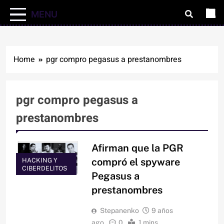
MENU
Home
pgr compro pegasus a prestanombres
pgr compro pegasus a
prestanombres
Afirman que la PGR
compró el spyware
HACKING Y
CIBERDELITOS
Pegasus a
prestanombres
Stepanenko
9 años
ago
0
1 mins