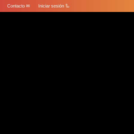
Contacto ✉
Iniciar sesión 🦾