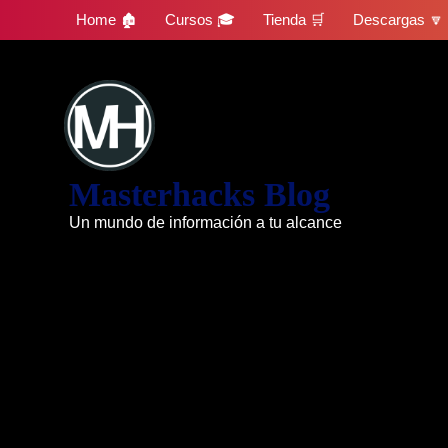
Skip
Home 🏚
Cursos 🎓
Tienda 🛒
Descargas 🔽
to
content
Masterhacks Blog
Un mundo de información a tu alcance