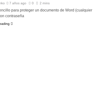
nko
7 años ago
0
2 mins
sencillo para proteger un documento de Word (cualquier
con contraseña
eading