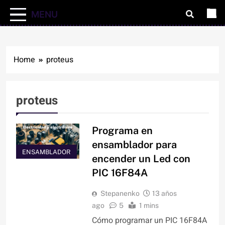
MENU
Home
proteus
proteus
Programa en
ensamblador para
ENSAMBLADOR
encender un Led con
PIC 16F84A
Stepanenko
13 años
ago
5
1 mins
Cómo programar un PIC 16F84A