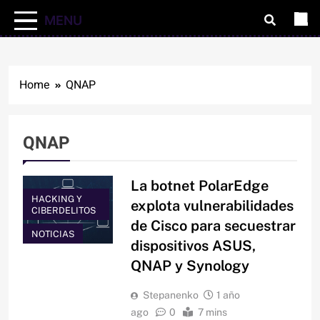
MENU
Home
QNAP
QNAP
La botnet PolarEdge
HACKING Y
explota vulnerabilidades
CIBERDELITOS
de Cisco para secuestrar
NOTICIAS
dispositivos ASUS,
QNAP y Synology
Stepanenko
1 año
ago
0
7 mins