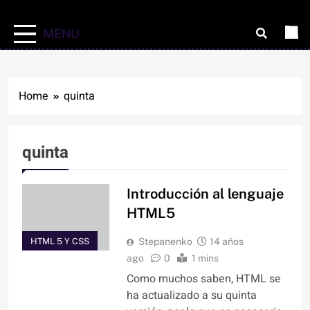
MENU
Home
quinta
quinta
Introducción al lenguaje
HTML5
HTML 5 Y CSS
Stepanenko
14 años
ago
0
1 mins
Como muchos saben, HTML se
ha actualizado a su quinta