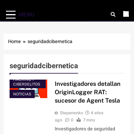
MENU
Home
seguridadcibernetica
seguridadcibernetica
HACKING Y
Investigadores detallan
CIBERDELITOS
OriginLogger RAT:
NOTICIAS
sucesor de Agent Tesla
Stepanenko
4 años
ago
0
7 mins
Investigadores de seguridad