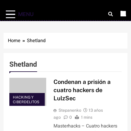
MENU
Home
Shetland
Shetland
Condenan a prisión a
cuatro hackers de
LulzSec
HACKING Y
CIBERDELITOS
Stepanenko
13 años
ago
0
1 mins
Masterhacks – Cuatro hackers