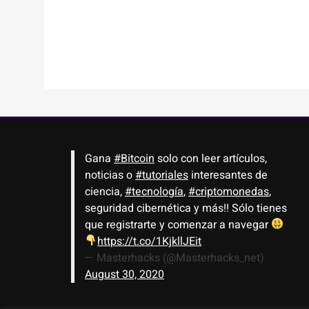
Gana
#Bitcoin
solo con leer artículos,
noticias o
#tutoriales
interesantes de
ciencia,
#tecnología
,
#criptomonedas
,
seguridad cibernética y más!! Sólo tienes
que registrarte y comenzar a navegar
https://t.co/1KjkllJEit
— Masterhacks (@Masterhacks_net)
August 30, 2020