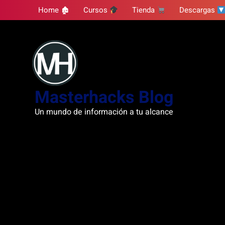
Skip
Home 🏚
Cursos
Tienda
Descargas
to
content
Masterhacks Blog
Un mundo de información a tu alcance