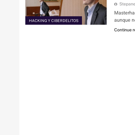
Stepan
Masterhac
aunque no
HACKING Y CIBERDELITOS
Continue 