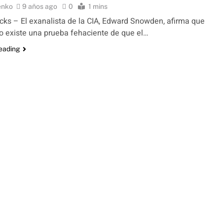
enko
9 años ago
0
1 mins
ks – El exanalista de la CIA, Edward Snowden, afirma que
 existe una prueba fehaciente de que el…
reading