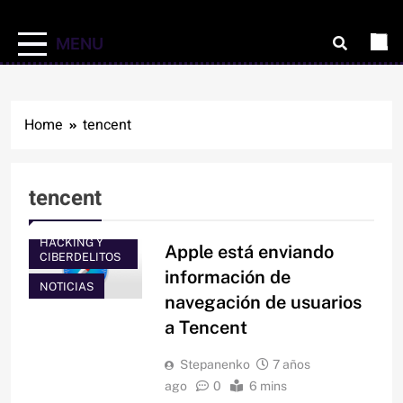
MENU
Home
tencent
tencent
HACKING Y
Apple está enviando
CIBERDELITOS
información de
NOTICIAS
navegación de usuarios
a Tencent
Stepanenko
7 años
ago
0
6 mins