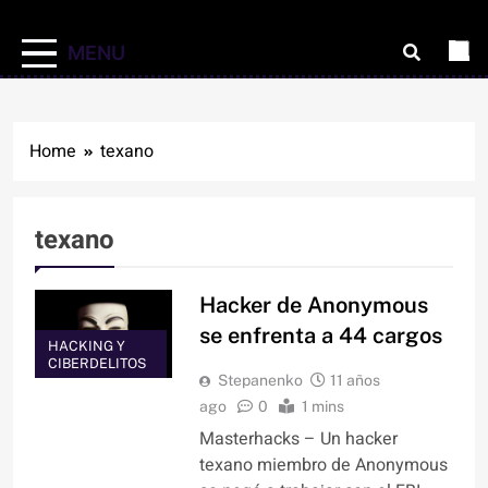
MENU
Home
texano
texano
Hacker de Anonymous
se enfrenta a 44 cargos
HACKING Y
CIBERDELITOS
Stepanenko
11 años
ago
0
1 mins
Masterhacks – Un hacker
texano miembro de Anonymous