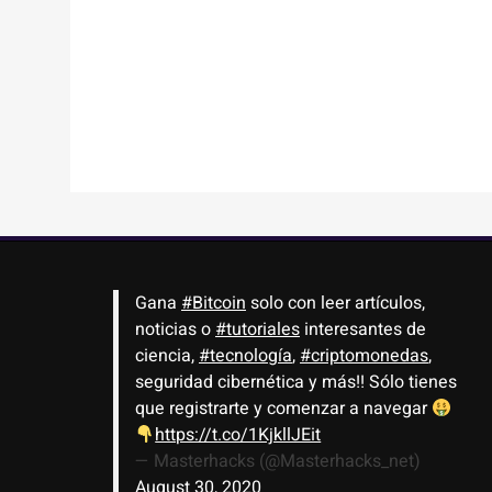
Gana
#Bitcoin
solo con leer artículos,
noticias o
#tutoriales
interesantes de
ciencia,
#tecnología
,
#criptomonedas
,
seguridad cibernética y más!! Sólo tienes
que registrarte y comenzar a navegar
https://t.co/1KjkllJEit
— Masterhacks (@Masterhacks_net)
August 30, 2020