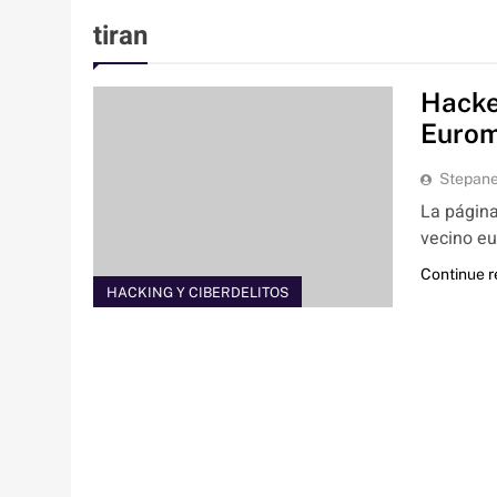
tiran
Hacke
Eurom
Stepan
La página 
vecino eu
Continue 
HACKING Y CIBERDELITOS