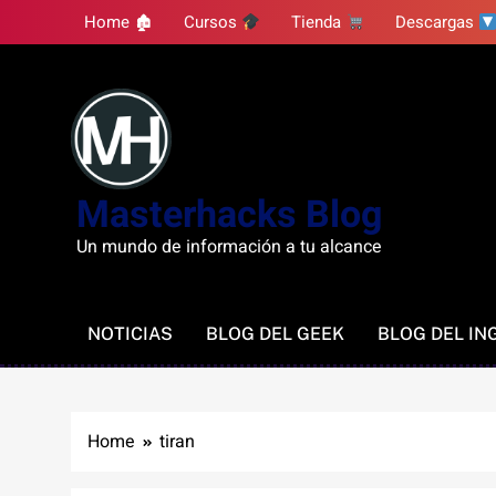
Skip
Home 🏚
Cursos
Tienda
Descargas
to
content
Masterhacks Blog
Un mundo de información a tu alcance
NOTICIAS
BLOG DEL GEEK
BLOG DEL IN
Home
tiran