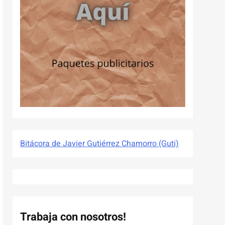
Bitácora de Javier Gutiérrez Chamorro (Guti)
Trabaja con nosotros!