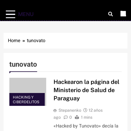
MENU
Home
tunovato
tunovato
Hackearon la página del
Ministerio de Salud de
Paraguay
HACKING Y
CIBERDELITOS
Stepanenko
12 años
ago
0
1 mins
«Hacked by Tunovato» decía la