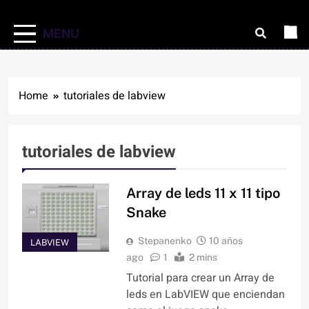
MENU
Home
tutoriales de labview
tutoriales de labview
Array de leds 11 x 11 tipo
Snake
Stepanenko
10 años
LABVIEW
ago
1
2 mins
Tutorial para crear un Array de
leds en LabVIEW que enciendan