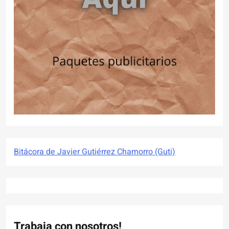
Bitácora de Javier Gutiérrez Chamorro (Guti)
Trabaja con nosotros!