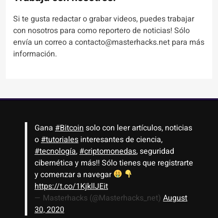
Si te gusta redactar o grabar videos, puedes trabajar
con nosotros para como reportero de noticias! Sólo
envía un correo a contacto@masterhacks.net para más
información.
Gana
#Bitcoin
solo con leer artículos, noticias
o
#tutoriales
interesantes de ciencia,
#tecnología
,
#criptomonedas
, seguridad
cibernética y más!! Sólo tienes que registrarte
y comenzar a navegar
https://t.co/1KjkllJEit
— Masterhacks (@Masterhacks_net)
August
30, 2020