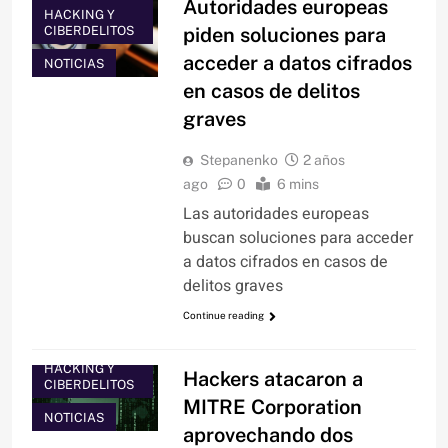
Autoridades europeas
HACKING Y
CIBERDELITOS
piden soluciones para
acceder a datos cifrados
NOTICIAS
en casos de delitos
graves
Stepanenko
2 años
ago
0
6 mins
Las autoridades europeas
buscan soluciones para acceder
a datos cifrados en casos de
delitos graves
Continue reading
HACKING Y
Hackers atacaron a
CIBERDELITOS
MITRE Corporation
NOTICIAS
aprovechando dos