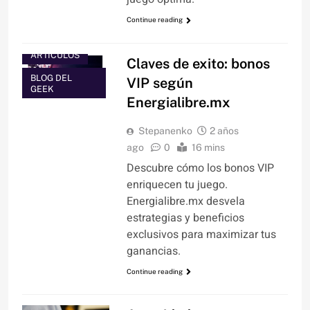
Continue reading
ARTÍCULOS
Claves de exito: bonos
BLOG DEL
VIP según
GEEK
Energialibre.mx
Stepanenko
2 años
ago
0
16 mins
Descubre cómo los bonos VIP
enriquecen tu juego.
Energialibre.mx desvela
estrategias y beneficios
exclusivos para maximizar tus
ganancias.
Continue reading