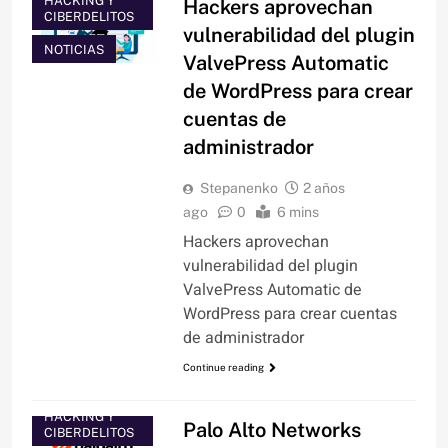
HACKING Y
Hackers aprovechan
CIBERDELITOS
vulnerabilidad del plugin
NOTICIAS
ValvePress Automatic
de WordPress para crear
cuentas de
administrador
Stepanenko
2 años
ago
0
6 mins
Hackers aprovechan
vulnerabilidad del plugin
ValvePress Automatic de
WordPress para crear cuentas
de administrador
Continue reading
HACKING Y
Palo Alto Networks
CIBERDELITOS