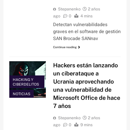
Stepanenko
2 años
ago
0
4 mins
Detectan vulnerabilidades
graves en el software de gestión
SAN Brocade SANnav
Continue reading
Hackers están lanzando
un ciberataque a
HACKING Y
Ucrania aprovechando
CIBERDELITOS
una vulnerabilidad de
NOTICIAS
Microsoft Office de hace
7 años
Stepanenko
2 años
ago
0
9 mins