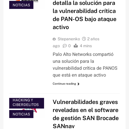
detalla la solución para
NOTICIAS
la vulnerabilidad crítica
de PAN-OS bajo ataque
activo
Stepanenko
2 años
ago
0
4 mins
Palo Alto Networks compartió
una solución para la
vulnerabilidad crítica de PANOS
que está en ataque activo
Continue reading
HACKING Y
Vulnerabilidades graves
CIBERDELITOS
reveladas en el software
NOTICIAS
de gestión SAN Brocade
SANnav