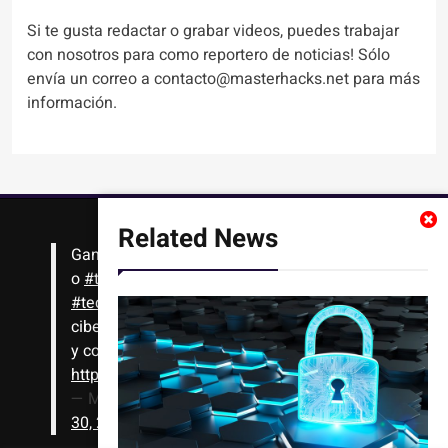
Si te gusta redactar o grabar videos, puedes trabajar
con nosotros para como reportero de noticias! Sólo
envía un correo a contacto@masterhacks.net para más
información.
Related News
Gana
#Bitcoin
solo con leer artículos, noticias
o
#tutoriales
interesantes de ciencia,
#tecnología
,
#criptomonedas
, seguridad
cibernética y más!! Sólo tienes que registrarte
y comenzar a navegar
https://t.co/1KjkllJEit
— Masterhacks (@Masterhacks_net)
August
30, 2020