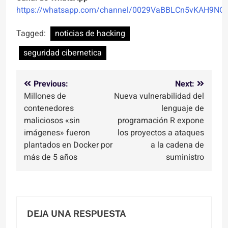
https://whatsapp.com/channel/0029VaBBLCn5vKAH9NO
Tagged:
noticias de hacking
seguridad cibernetica
Navegación
Previous:
Next:
Millones de
Nueva vulnerabilidad del
de
contenedores
lenguaje de
entradas
maliciosos «sin
programación R expone
imágenes» fueron
los proyectos a ataques
plantados en Docker por
a la cadena de
más de 5 años
suministro
DEJA UNA RESPUESTA