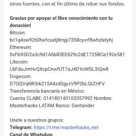
otras fuentes, con el fin último de robar sus fondos.
Gracias por apoyar el libre conocimiento con tu
donación!
Bitcoin:
bc1q4sw9260twfcxatj8mjp7358cyvrf8whzlelyhj
Ethereum:
0xFb93D2a3c9d1A0b83EE629c2dE1725BCa192e581
Litecoin:
LbFduJmHvQXcpCnwfUT7aJ4DYoWSL3iQw8
Dogecoin:
D7QQVqNR5rk215A4zd2gyzV9P2bLQtZHFV
Transferencia bancaria en México:
Cuenta CLABE: 014180140103357992 Nombre:
Masterhacks LATAM Banco: Santander
Unete a nuestros grupos:
Telegram:
https://t.me/masterhacks_net
Canal de WhatsApp