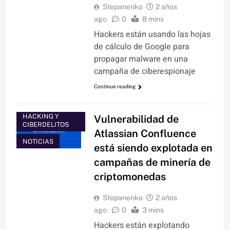
Stepanenko
2 años
ago
0
8 mins
Hackers están usando las hojas
de cálculo de Google para
propagar malware en una
campaña de ciberespionaje
Continue reading
CRIPTOMONEDAS
HACKING Y
Vulnerabilidad de
CIBERDELITOS
Atlassian Confluence
NOTICIAS
está siendo explotada en
campañas de minería de
criptomonedas
Stepanenko
2 años
ago
0
3 mins
Hackers están explotando