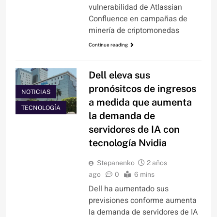
vulnerabilidad de Atlassian
Confluence en campañas de
minería de criptomonedas
Continue reading
Dell eleva sus
pronósitcos de ingresos
NOTICIAS
a medida que aumenta
TECNOLOGÍA
la demanda de
servidores de IA con
tecnología Nvidia
Stepanenko
2 años
ago
0
6 mins
Dell ha aumentado sus
previsiones conforme aumenta
la demanda de servidores de IA