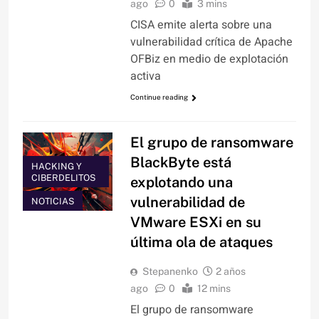
ago
0
3 mins
CISA emite alerta sobre una
vulnerabilidad crítica de Apache
OFBiz en medio de explotación
activa
Continue reading
El grupo de ransomware
BlackByte está
HACKING Y
CIBERDELITOS
explotando una
vulnerabilidad de
NOTICIAS
VMware ESXi en su
última ola de ataques
Stepanenko
2 años
ago
0
12 mins
El grupo de ransomware