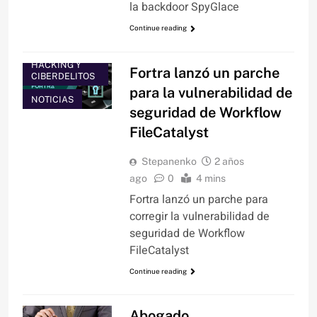
la backdoor SpyGlace
Continue reading
HACKING Y
Fortra lanzó un parche
CIBERDELITOS
para la vulnerabilidad de
NOTICIAS
seguridad de Workflow
FileCatalyst
Stepanenko
2 años
ago
0
4 mins
Fortra lanzó un parche para
corregir la vulnerabilidad de
seguridad de Workflow
FileCatalyst
Continue reading
Abogado