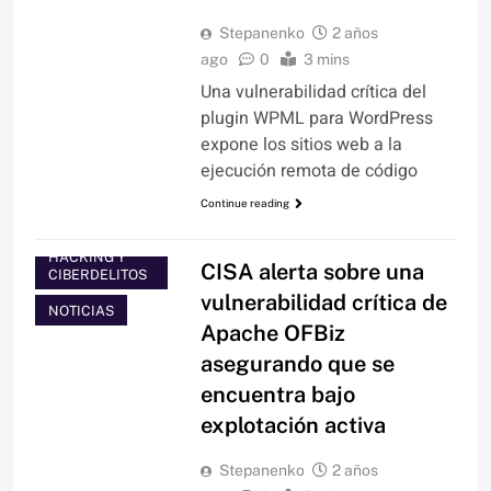
Stepanenko
2 años
ago
0
3 mins
Una vulnerabilidad crítica del
plugin WPML para WordPress
expone los sitios web a la
ejecución remota de código
Continue reading
HACKING Y
CISA alerta sobre una
CIBERDELITOS
vulnerabilidad crítica de
NOTICIAS
Apache OFBiz
asegurando que se
encuentra bajo
explotación activa
Stepanenko
2 años