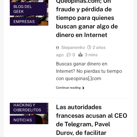
Queopinas.com; Un
BLOG DEL
fraude y pérdida de
GEEK
tiempo para quienes
EMPRESAS
buscan ganar algo de
dinero en Internet
Stepanenko
2 años
ago
0
3 mins
Buscas ganar dinero en
Internet? No pierdas tu tiempo
con queopinas[.]com
Continue reading
HACKING Y
Las autoridades
CIBERDELITOS
francesas acusan al CEO
NOTICIAS
de Telegram, Pavel
Durov, de facilitar