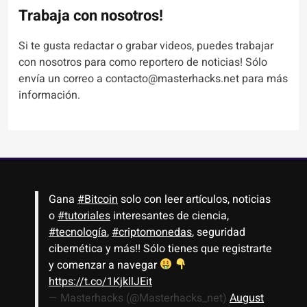
Trabaja con nosotros!
Si te gusta redactar o grabar videos, puedes trabajar
con nosotros para como reportero de noticias! Sólo
envía un correo a contacto@masterhacks.net para más
información.
Gana
#Bitcoin
solo con leer artículos, noticias
o
#tutoriales
interesantes de ciencia,
#tecnología
,
#criptomonedas
, seguridad
cibernética y más!! Sólo tienes que registrarte
y comenzar a navegar
https://t.co/1KjkllJEit
— Masterhacks (@Masterhacks_net)
August