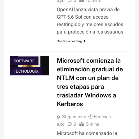
ago
0
10 mins
OpenAI lanza vista previa de
GPT-5.6 Sol con acceso
restringido y mejores escudos
para protección a los usuarios
Continue reading
NOTICIAS
Microsoft comienza la
SOFTWARE
eliminación gradual de
TECNOLOGÍA
NTLM con un plan de
tres etapas para
trasladar Windows a
Kerberos
Stepanenko
6 meses
ago
0
5 mins
Microsoft ha comenzado la