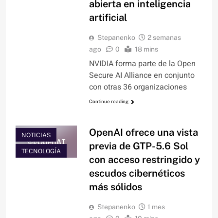
abierta en inteligencia
artificial
Stepanenko
2 semanas
ago
0
18 mins
NVIDIA forma parte de la Open
Secure AI Alliance en conjunto
con otras 36 organizaciones
Continue reading
OpenAI ofrece una vista
NOTICIAS
previa de GTP-5.6 Sol
TECNOLOGÍA
con acceso restringido y
escudos cibernéticos
más sólidos
Stepanenko
1 mes