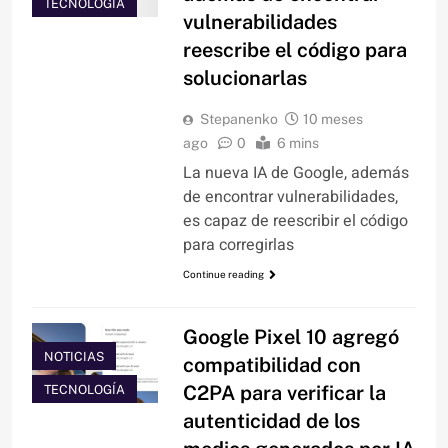
TECNOLOGÍA
vulnerabilidades
reescribe el código para
solucionarlas
Stepanenko
10 meses
ago
0
6 mins
La nueva IA de Google, además
de encontrar vulnerabilidades,
es capaz de reescribir el código
para corregirlas
Continue reading
Google Pixel 10 agregó
NOTICIAS
compatibilidad con
C2PA para verificar la
TECNOLOGÍA
autenticidad de los