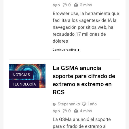
ago
0
6 mins
Browser Use, la herramienta que
facilita a los «agentes» de IA la
navegación por sitios web, ha
recaudado 17 millones de
dólares
Continue reading
La GSMA anuncia
NOTICIAS
soporte para cifrado de
extremo a extremo en
TECNOLOGÍA
RCS
Stepanenko
1 año
ago
0
4 mins
La GSMa anunció el soporte
para cifrado de extremo a