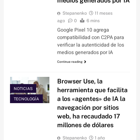
medios generados por IA
Stepanenko
11 meses
ago
0
6 mins
Google Pixel 10 agrega
compatibilidad con C2PA para
verificar la autenticidad de los
medios generados por IA
Continue reading
Browser Use, la
NOTICIAS
herramienta que facilita
a los «agentes» de IA la
TECNOLOGÍA
navegación por sitios
web, ha recaudado 17
millones de dólares
Stepanenko
1 año