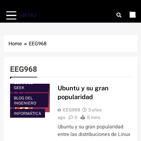
MENU
Home
EEG968
EEG968
ARTÍCULOS
BLOG DEL
Ubuntu y su gran
GEEK
popularidad
BLOG DEL
INGENIERO
EEG968
3 años
INFORMÁTICA
ago
0
6 mins
Ubuntu y su gran popularidad
entre las distribuciones de Linux